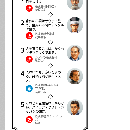
目をつけよ
株式会社MINKEN
攻
板垣退助
身体の不調はサウナで整
う。企業の不調はデジタル
で整う。
株式会社会津組
攻
松平容保
人を育てることは、かくも
ドラマチックである。
シブボウ株式会社
攻
渋沢栄一
人はいつも、意味を求め
る。持続可能な旅のスス
メ。
株式会社IWAKURA
学
TRAVEL
岩倉具視
これじゃ生産性は上がらな
い。ハイコンテクスト・ジ
ャパンの課題。
株式会社カイシュウフー
攻
ズ
勝海舟