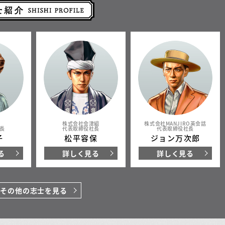
株式会社会津組
株式会社MANJIRO英会話
長
代表取締役社長
代表取締役社長
子
松平容保
ジョン万次郎
る
詳しく見る
詳しく見る
その他の志士を見る